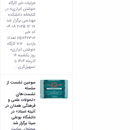
جزئیات خبر کارگاه
«نوشتن ابرازی» در
کتابخانه دانشکده
مهندسی برگزار شد
17 12 2025 06:08
کد خبر :
25762302 تعداد
بازدید : 712 کارگاه
«نوشتن ابرازی»
روز یکشنبه ۱۶
آذرماه ۱۴۰۴ با
تسهیل‌گری...
سومین نشست از
سلسله
نشست‌های
«تحولات علمی و
فرهنگی همدان در
آئینه اسناد» در
دانشگاه بوعلی
سینا برگزار شد
محتوای سایت