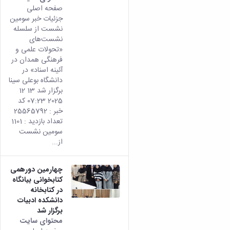
صفحه اصلی
جزئیات خبر سومین
نشست از سلسله
نشست‌های
«تحولات علمی و
فرهنگی همدان در
آئینه اسناد» در
دانشگاه بوعلی سینا
برگزار شد 13 12
2025 07:23 کد
خبر : 25565792
تعداد بازدید : 1101
سومین نشست
از...
چهارمین دورهمی
کتابخوانی بیانگاه‌
در کتابخانه
دانشکده ادبیات
برگزار شد
محتوای سایت