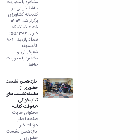
مشاعره با محوریت
حافظ خوانی در
کتابخانه کشاورزی
برگزار شد. 13 12
2025 07:07 کد
خبر : 25563861
تعداد بازدید : 861
🔰مسابقه
شعرخوانی و
مشاعره با محوریت
حافظ...
یازدهمین نشست
حضوری از
سلسله‌نشست‌های
کتاب‌خوانی
«به‌وقت کتاب»
محتوای سایت
صفحه اصلی
جزئیات خبر
یازدهمین نشست
حضوری از