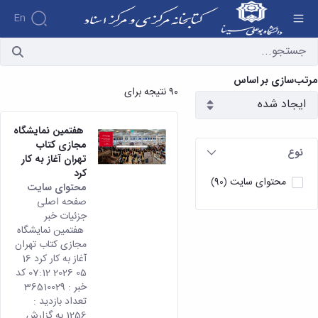
En
آرشیو اخبار - کتابخانه مرکزی و مرکز اسناد
درباره
مرتب‌سازی بر اساس
جستجوی
۹۰ نتیجه برای
کتاب
تاریخچه
لینک
مدیریت
های
هفتمین نمایشگاه
جستجوی
کارکنان
مفید
مجازی کتاب
مدارک
معرفی
نوع
ارتباط با
تهران آغاز به کار
جستجوی
واحدها
کتابخانه
کرد
پایگاه
تمام
محتوای سایت
(90)
محتوای سایت
های
متن
صفحه اصلی
تماس
رایگان
فهرست
جزئیات خبر
با
ملی
نسخ
هفتمین نمایشگاه
ما
پایگاه
خطی
مجازی کتاب تهران
نشانی
های
آغاز به کار کرد 16
و
رایگان
05 2026 07:12 کد
نقشه
بین
خبر : 36510029
المللی
تعداد بازدید :
1256 به گزارش