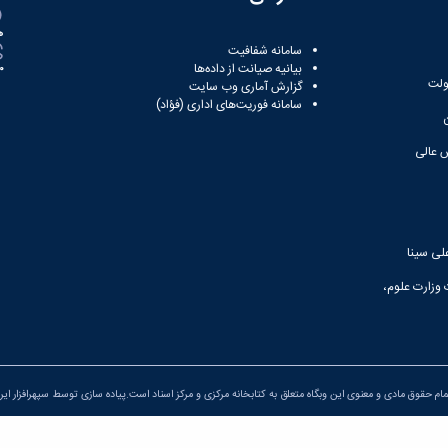
ه
سامانه شفافیت
بیانیه صیانت از داده‌ها
81
ولت
گزارش آماری وب‌ سایت
سامانه فوریت‌های اداری (فؤاد)
 عالی
لی سینا
 وزارت علوم،
ام حقوق مادی و معنوی این وبگاه متعلق به کتابخانه مرکزی و مرکز اسناد است.پیاده سازی توسط
سپهرافزار ایر