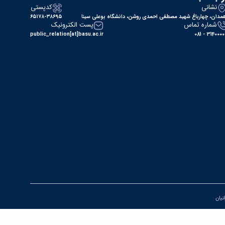
نشانی
کدپستی
مدان، چهارباغ شهید مصطفی احمدی روشن، دانشگاه بوعلی سینا
۶۵۱۷۸-۳۸۶۹۵
شماره تماس
پست الکترونیک
public_relation[at]basu.ac.ir
31400000 - 0
انیان