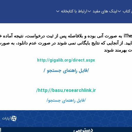
کتاب
لینک های مفید
ارتباط با کتابخانه
 مرکزی و مرکز اسناد
iThe
به صورت آنی بوده و بلافاصله پس از ثبت درخواست، نتیجه آماده خ
مایید. از آنجایی که نتایج بایگانی نمی شوند در صورت عدم دانلود، به 
ات بهرمند شوند
http://gigalib.org/direct.aspx
/فایل راهنمای جستجو /
http://basu.researchlink.ir/
/فایل راهنمای جستجو/
آپارات
دسترسی
ا