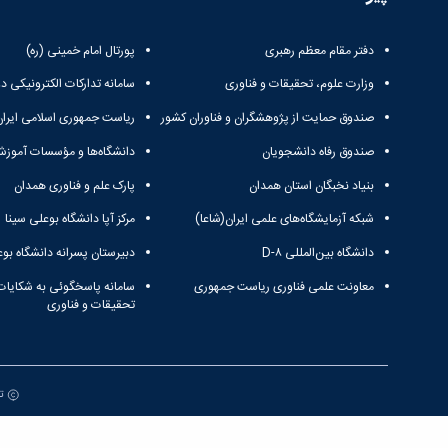
دفتر مقام معظم رهبری
پورتال امام خمینی (ره)
وزارت علوم، تحقیقات و فناوری
سامانه تدارکات الکترونیکی د
صندوق حمایت از پژوهشگران و فناوران کشور
ریاست جمهوری اسلامی ایران
صندوق رفاه دانشجویان
دانشگاه‌ها و مؤسسات آموزش
بنیاد نخبگان استان همدان
پارک علم و فناوری همدان
شبکه آزمایشگاه‌های علمی ایران(شاعا)
مرکز آپا دانشگاه بوعلی سینا
دانشگاه بین‌المللی D-۸
دبیرستان پسرانه دانشگاه بوع
معاونت علمی فناوری ریاست جمهوری
سامانه پاسخگوئی به شکایات
تحقیقات و فناوری
تم