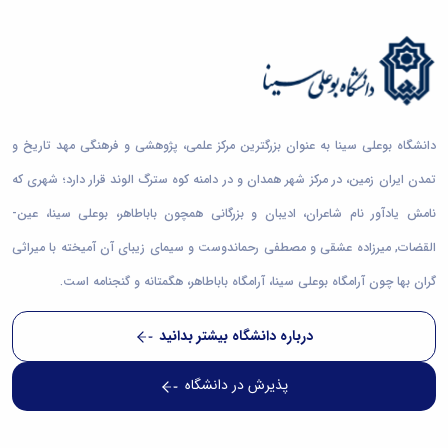
70
1000
22
9573
460
600
10000+
50000+
فارغ التحصیل
دانشجوی فعال
کارکنان
عضو هیات علمی
دانشگاه بوعلی سینا به عنوان بزرگترین مرکز علمی، پژوهشی و فرهنگی مهد تاریخ و
تمدن ایران زمین، در مرکز شهر همدان و در دامنه کوه سترگ الوند قرار دارد؛ شهری که
نامش یادآور نام شاعران، ادیبان و بزرگانی همچون باباطاهر، بوعلی سینا، عین-
القضات, میرزاده عشقی و مصطفی رحماندوست و سیمای زیبای آن آمیخته با میراثی
گران بها چون آرامگاه بوعلی سینا، آرامگاه باباطاهر، هگمتانه و گنجنامه است.
درباره دانشگاه بیشتر بدانید
پذیرش در دانشگاه