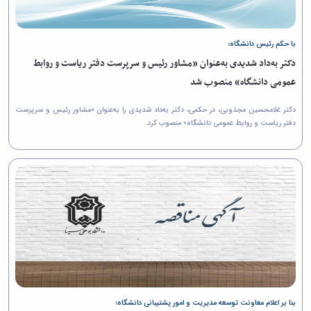
زمین
آزمایشگاه
و
دانشگاه
آموزش
معظم
چمن
باستان
حسابداری
(محمد)
کارکنان
رهبری
شناسی
سالن‌های
رزن
سایر
تماس
با حکم رئیس دانشگاه؛
ورزشی
آزمایشگاه
صنایع
تقویم
با
تفریحی-
هوش
دکتر به‌داد شدیدی به‌عنوان «مشاور رئیس و سرپرست دفتر ریاست و روابط
غذایی
آموزشی
دانشگاه
سیاحتی
ربات
بهار
نظامنامه
روابط
عمومی دانشگاه» منصوب شد
باغ
و
مجتمع
اخلاق
عمومی
دانشگاه
بینایی
آموزش
آموزش
آدرس
دکتر غلامحسین مجذوبی، در حکمی، دکتر به‌داد شدیدی را به‌عنوان «مشاور رئیس و سرپرست
موزه
آزمایشگاه
عالی
دانش‌آموختگان
دفتر ریاست و روابط عمومی دانشگاه» منصوب کرد.
دانشکده‌ها
تاریخ
ژئوماتیک
فاطمیه
شماره
طبیعی
پژوهش
نهاوند
تلفن‌ها
کتابخانه
(ویژه
مرکزی
دختران)
و
مرکز
اسناد
پایان
نامه
و
رساله
علم
بنا بر اعلام معاونت توسعه مدیریت و امور پشتیبانی دانشگاه؛
سنجی