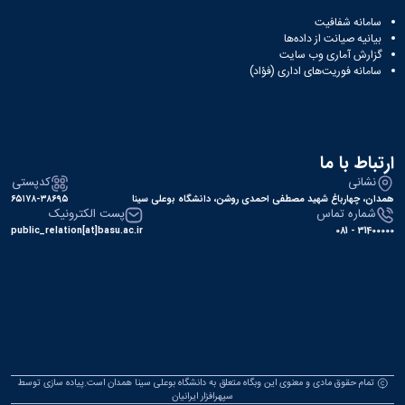
سامانه شفافیت
بیانیه صیانت از داده‌ها
گزارش آماری وب‌ سایت
سامانه فوریت‌های اداری (فؤاد)
ارتباط با ما
نشانی
کدپستی
همدان، چهارباغ شهید مصطفی احمدی روشن، دانشگاه بوعلی سینا
۶۵۱۷۸-۳۸۶۹۵
شماره تماس
پست الکترونیک
public_relation[at]basu.ac.ir
31400000 - 081
تمام حقوق مادی و معنوی این وبگاه متعلق به دانشگاه بوعلی سینا همدان است.پیاده سازی توسط
سپهرافزار ایرانیان