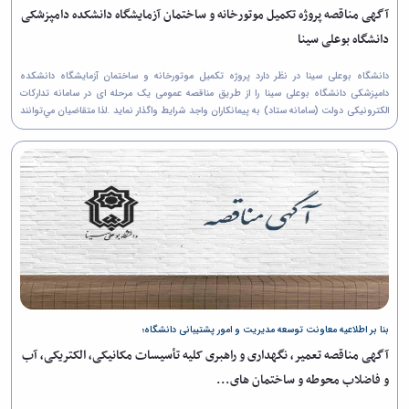
همایش‌ها
آگهی مناقصه پروژه تکمیل موتورخانه و ساختمان آزمایشگاه دانشکده دامپزشکی
انتشارات
دانشگاه بوعلی سینا
دانشگاه
نشر
دانشگاه بوعلی سینا در نظر دارد پروژه تکمیل موتورخانه و ساختمان آزمایشگاه دانشکده
کتب
دامپزشکی دانشگاه بوعلی سینا را از طريق مناقصه عمومی یک مرحله ای در سامانه تدارکات
مجلات
الکترونیکی دولت (سامانه ستاد) به پیمانکاران واجد شرایط واگذار نماید .لذا متقاضيان مي‌توانند
علمی
جهت شركت در مناقصه به شرح...
فصلنامه
معاونت
پژوهش
و
فناوری
بنا بر اطلاعیه معاونت توسعه مدیریت و امور پشتیبانی دانشگاه؛
آگهی مناقصه تعمیر، نگهداری و راهبری کلیه تأسیسات مکانیکی، الکتریکی، آب
و فاضلاب محوطه و ساختمان های...