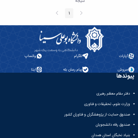
نتیجه
همایش‌ها
انتشارات
پیغام
صفحه
1
صفحه
قبلی
بعد
دانشگاه
نشر
کتب
مجلات
علمی
فصلنامه
معاونت
آپارات
تلگرام
واتساپ
پژوهش
و
سروش
پیام رسان بله
ایتا
پیوندها
فناوری
دفتر مقام معظم رهبری
وزارت علوم، تحقیقات و فناوری
صندوق حمایت از پژوهشگران و فناوران کشور
صندوق رفاه دانشجویان
بنیاد نخبگان استان همدان