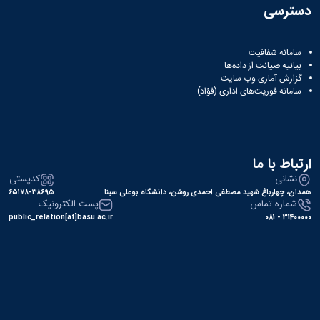
دسترسی
سامانه شفافیت
بیانیه صیانت از داده‌ها
گزارش آماری وب‌ سایت
سامانه فوریت‌های اداری (فؤاد)
ارتباط با ما
نشانی
کدپستی
همدان، چهارباغ شهید مصطفی احمدی روشن، دانشگاه بوعلی سینا
۶۵۱۷۸-۳۸۶۹۵
شماره تماس
پست الکترونیک
public_relation[at]basu.ac.ir
31400000 - 081